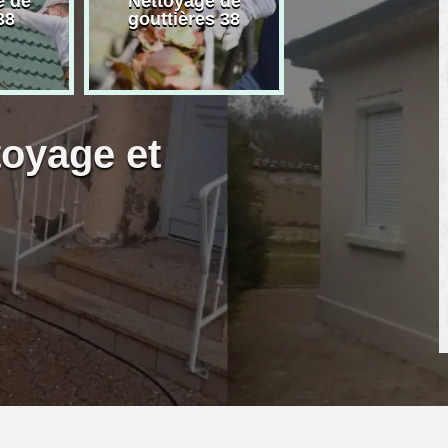
e de
Nettoyage de
Artisan peintre
38
gouttières 38
toyage et