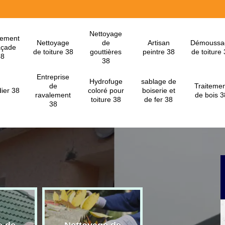
Nettoyage
lement
Nettoyage
de
Artisan
Démoussa
açade
de toiture 38
gouttières
peintre 38
de toiture
38
38
Entreprise
Hydrofuge
sablage de
de
Traitemen
ier 38
coloré pour
boiserie et
ravalement
de bois 3
toiture 38
de fer 38
38