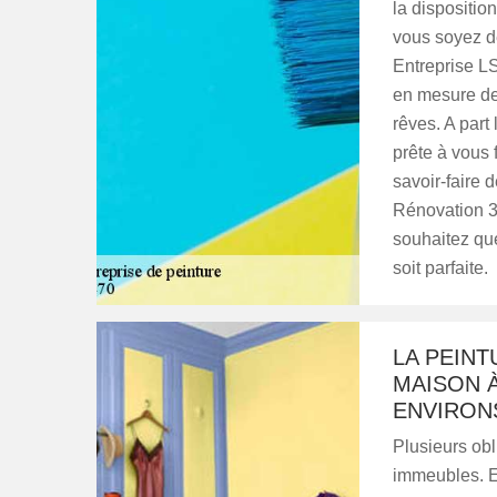
la dispositio
vous soyez de
Entreprise LS
en mesure de 
rêves. A part l
prête à vous 
savoir-faire 
Rénovation 38
souhaitez que
soit parfaite.
LA PEINT
MAISON À
ENVIRON
Plusieurs obl
immeubles. En 