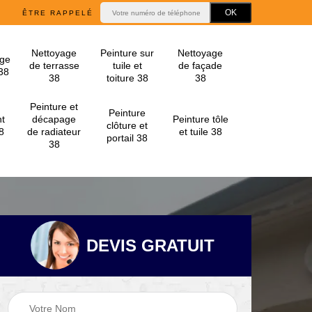
ÊTRE RAPPELÉ
Nettoyage
Peinture sur
Nettoyage
ge
de terrasse
tuile et
de façade
 38
38
toiture 38
38
Peinture et
Peinture
t
décapage
Peinture tôle
clôture et
8
de radiateur
et tuile 38
portail 38
38
DEVIS GRATUIT