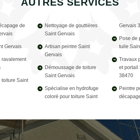
AUTRES SERVICES
décapage de
Nettoyage de gouttières
Gervais 
ervais
Saint Gervais
Pose de p
nt Gervais
Artisan peintre Saint
tuile Sai
Gervais
e ravalement
Travaux p
s
Démoussage de toiture
et portail
Saint Gervais
38470
toiture Saint
Spécialise en hydrofuge
Peintre p
coloré pour toiture Saint
décapage