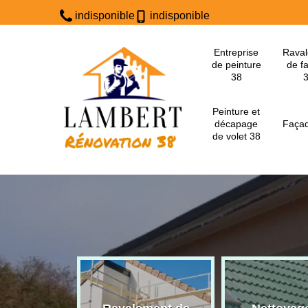
indisponible
indisponible
Entreprise
Rava
de peinture
de f
38
Peinture et
décapage
Façad
de volet 38