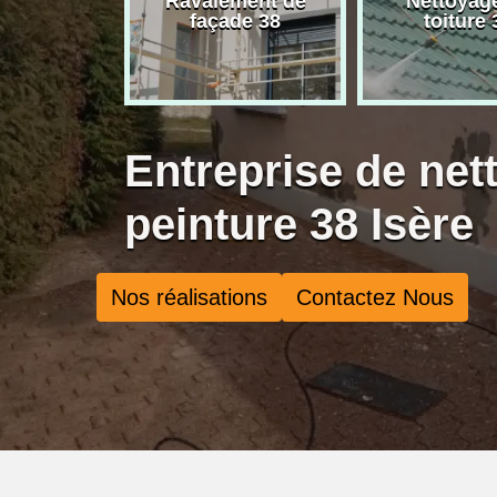
rise de
Ravalement de
Nettoyag
ure 38
façade 38
toiture 
Entreprise de net
peinture 38 Isère
Nos réalisations
Contactez Nous