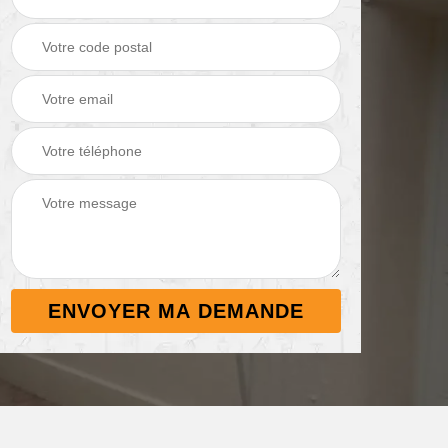
Démoussage de
Nettoyage de
 38
toiture 38
terrasse 38