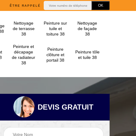
ÊTRE RAPPELÉ
Nettoyage
Peinture sur
Nettoyage
ge
de terrasse
tuile et
de façade
 38
38
toiture 38
38
Peinture et
Peinture
t
décapage
Peinture tôle
clôture et
8
de radiateur
et tuile 38
portail 38
38
DEVIS GRATUIT