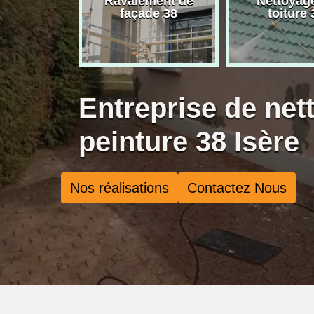
rise de
Ravalement de
Nettoyag
ure 38
façade 38
toiture 
Entreprise de net
peinture 38 Isère
Nos réalisations
Contactez Nous