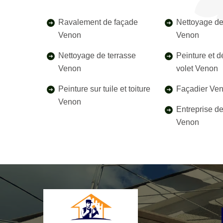
Ravalement de façade
Nettoyage de
Venon
Venon
Nettoyage de terrasse
Peinture et 
Venon
volet Venon
Peinture sur tuile et toiture
Façadier Ve
Venon
Entreprise d
Venon