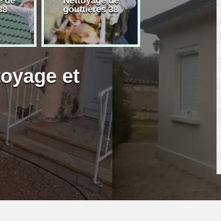
e de
Nettoyage de
Artisan peintre
38
gouttières 38
toyage et