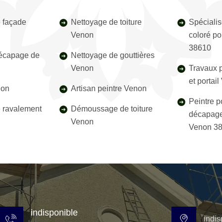
 façade
Nettoyage de toiture
Spécialis
Venon
coloré po
38610
décapage de
Nettoyage de gouttières
Venon
Travaux p
et portai
non
Artisan peintre Venon
Peintre p
e ravalement
Démoussage de toiture
décapage
Venon
Venon 3
indisponible
indis