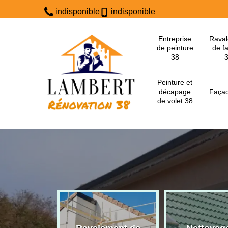
indisponible
indisponible
Entreprise
Rava
de peinture
de f
38
Peinture et
décapage
Façad
de volet 38