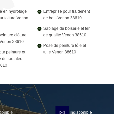
e en hydrofuge
Entreprise pour traitement
ur toiture Venon
de bois Venon 38610
Sablage de boiserie et fer
einture clôture
de qualité Venon 38610
l Venon 38610
Pose de peinture tôle et
our peinture et
tuile Venon 38610
 de radiateur
8610
ponible
indisponible