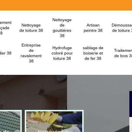
Nettoyage
lement
Nettoyage
de
Artisan
Démoussa
açade
de toiture 38
gouttières
peintre 38
de toiture
38
38
Entreprise
Hydrofuge
sablage de
de
Traitemen
ier 38
coloré pour
boiserie et
ravalement
de bois 3
toiture 38
de fer 38
38