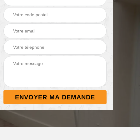
Démoussage de
Nettoyage de
 38
toiture 38
terrasse 38