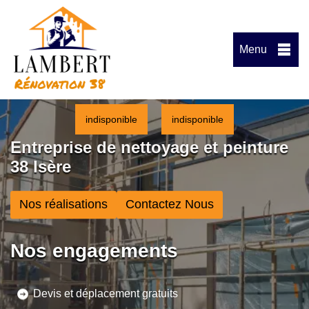
Menu
indisponible
indisponible
Entreprise de nettoyage et peinture
38 Isère
Nos réalisations
Contactez Nous
Nos engagements
Devis et déplacement gratuits