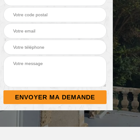
Démoussage de
Nettoyage de
 38
toiture 38
terrasse 38