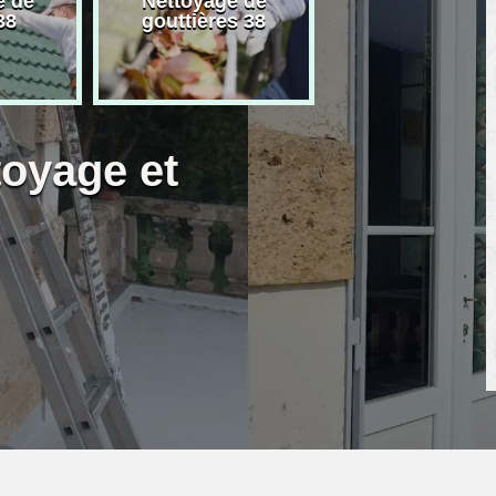
e de
Nettoyage de
Artisan peintre
38
gouttières 38
toyage et