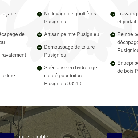
 façade
Nettoyage de gouttières
Travaux p
Pusignieu
et portai
décapage de
Artisan peintre Pusignieu
Peintre p
ieu
décapage
Démoussage de toiture
Pusignie
e ravalement
Pusignieu
Entrepris
Spécialise en hydrofuge
de bois 
toiture
coloré pour toiture
Pusignieu 38510
indisponible