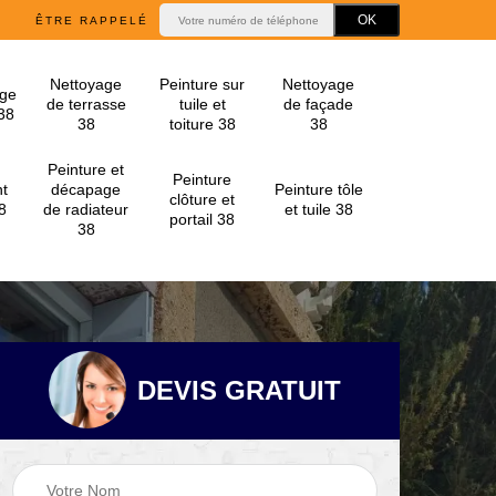
ÊTRE RAPPELÉ
Nettoyage
Peinture sur
Nettoyage
ge
de terrasse
tuile et
de façade
 38
38
toiture 38
38
Peinture et
Peinture
t
décapage
Peinture tôle
clôture et
8
de radiateur
et tuile 38
portail 38
38
DEVIS GRATUIT