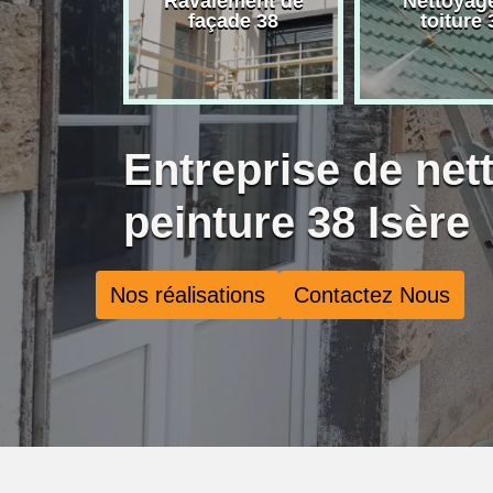
rise de
Ravalement de
Nettoyag
ure 38
façade 38
toiture 
Entreprise de net
peinture 38 Isère
Nos réalisations
Contactez Nous