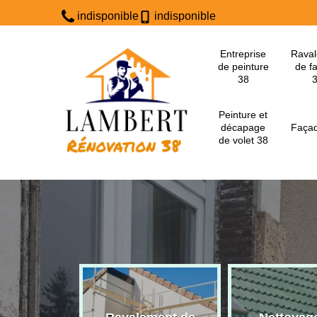
indisponible
indisponible
Entreprise
Rava
de peinture
de f
38
Peinture et
décapage
Façad
de volet 38