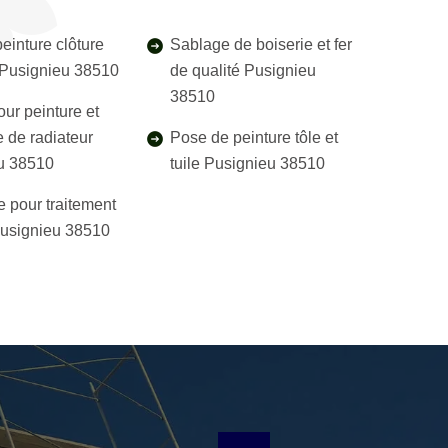
einture clôture
Sablage de boiserie et fer
l Pusignieu 38510
de qualité Pusignieu
38510
our peinture et
 de radiateur
Pose de peinture tôle et
u 38510
tuile Pusignieu 38510
e pour traitement
Pusignieu 38510