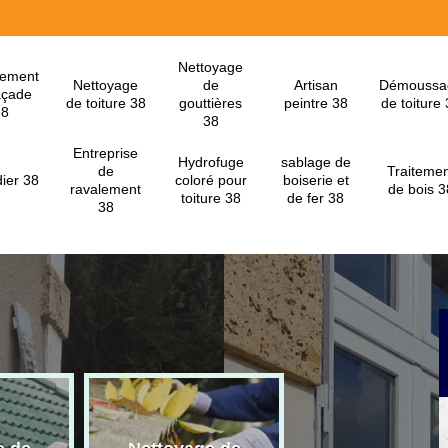
Nettoyage
lement
Nettoyage
de
Artisan
Démoussa
açade
de toiture 38
gouttières
peintre 38
de toiture
38
38
Entreprise
Hydrofuge
sablage de
de
Traitemen
ier 38
coloré pour
boiserie et
ravalement
de bois 3
toiture 38
de fer 38
38