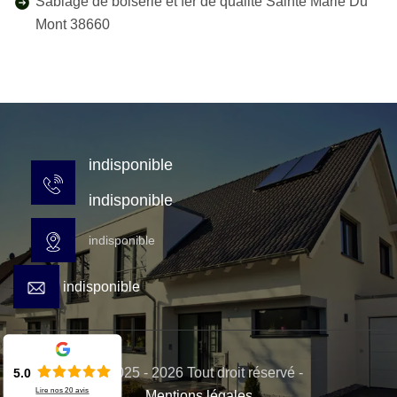
Sablage de boiserie et fer de qualité Sainte Marie Du
Mont 38660
indisponible
indisponible
indisponible
indisponible
© 2025 - 2026 Tout droit réservé -
5.0
Lire nos
20
avis
Mentions légales