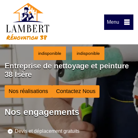
Menu
indisponible
indisponible
Entreprise de nettoyage et peinture
38 Isère
Nos réalisations
Contactez Nous
Nos engagements
Devis et déplacement gratuits