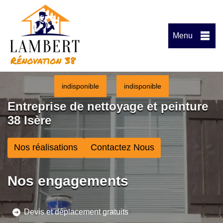
Menu
indisponible
indisponible
Entreprise de nettoyage et peinture
38 Isère
Nos réalisations
Contactez Nous
Nos engagements
Devis et déplacement gratuits