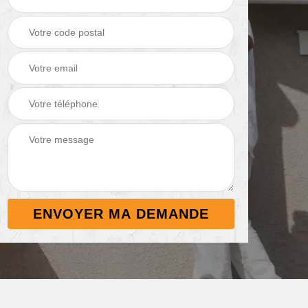
Démoussage de
Nettoyage de
 38
toiture 38
terrasse 38