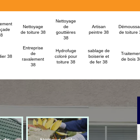
Nettoyage
lement
Nettoyage
de
Artisan
Démoussa
açade
de toiture 38
gouttières
peintre 38
de toiture
38
38
Entreprise
Hydrofuge
sablage de
de
Traitemen
ier 38
coloré pour
boiserie et
ravalement
de bois 3
toiture 38
de fer 38
38