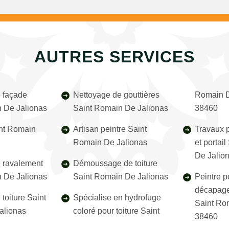
AUTRES SERVICES
 façade
Nettoyage de gouttières
Romain D
 De Jalionas
Saint Romain De Jalionas
38460
nt Romain
Artisan peintre Saint
Travaux p
Romain De Jalionas
et portai
De Jalio
e ravalement
Démoussage de toiture
 De Jalionas
Saint Romain De Jalionas
Peintre p
décapage
toiture Saint
Spécialise en hydrofuge
Saint Ro
alionas
coloré pour toiture Saint
38460