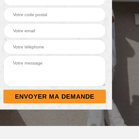
Démoussage de
Nettoyage de
 38
toiture 38
terrasse 38