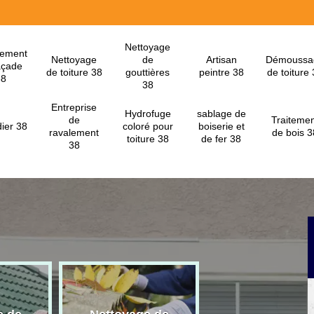
Nettoyage
lement
Nettoyage
de
Artisan
Démoussa
açade
de toiture 38
gouttières
peintre 38
de toiture
38
38
Entreprise
Hydrofuge
sablage de
de
Traitemen
ier 38
coloré pour
boiserie et
ravalement
de bois 3
toiture 38
de fer 38
38