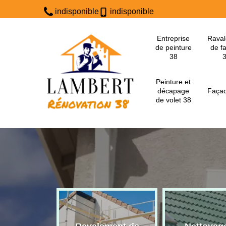
indisponible
indisponible
Entreprise
Rava
de peinture
de f
38
Peinture et
décapage
Façad
de volet 38