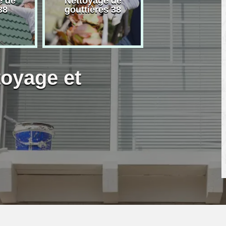
e de
Nettoyage de
Artisan peintre
38
gouttières 38
toyage et