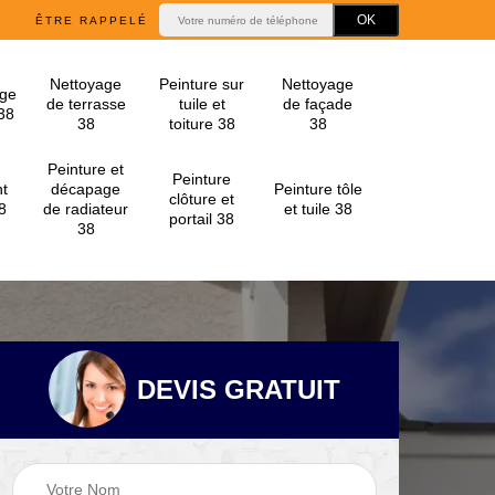
ÊTRE RAPPELÉ
Nettoyage
Peinture sur
Nettoyage
ge
de terrasse
tuile et
de façade
 38
38
toiture 38
38
Peinture et
Peinture
t
décapage
Peinture tôle
clôture et
8
de radiateur
et tuile 38
portail 38
38
DEVIS GRATUIT