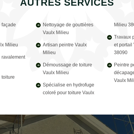
AUTRES SERVICES
 façade
Nettoyage de gouttières
Milieu 3
Vaulx Milieu
Travaux p
lx Milieu
Artisan peintre Vaulx
et portail
Milieu
38090
e ravalement
Démoussage de toiture
Peintre p
Vaulx Milieu
décapage
toiture
Vaulx Mi
Spécialise en hydrofuge
coloré pour toiture Vaulx