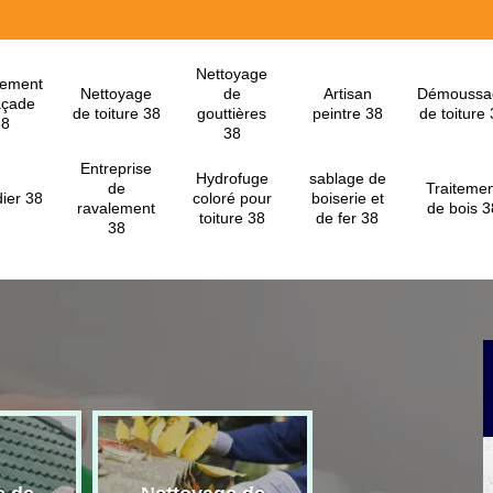
Nettoyage
lement
Nettoyage
de
Artisan
Démoussa
açade
de toiture 38
gouttières
peintre 38
de toiture
38
38
Entreprise
Hydrofuge
sablage de
de
Traitemen
ier 38
coloré pour
boiserie et
ravalement
de bois 3
toiture 38
de fer 38
38