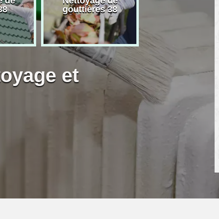
e de
Nettoyage de
Artisan peintre
38
gouttières 38
toyage et