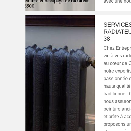
avec une nou
SERVICE
RADIATE
38
Chez Entrepr
vie à vos radi
au cœur de C
notre experti
passionnée et
haute qualité
traditionnel.
nous assuron
peinture anci
et prête à ac
proposons un 