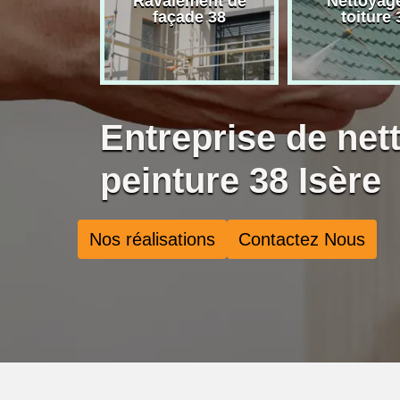
rise de
Ravalement de
Nettoyag
ure 38
façade 38
toiture 
Entreprise de net
peinture 38 Isère
Nos réalisations
Contactez Nous