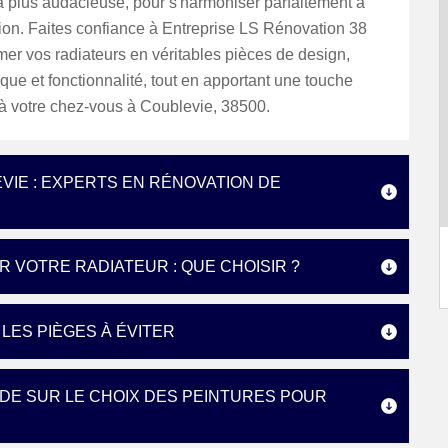
a plus audacieuse, pour s'harmoniser parfaitement à
ion. Faites confiance à Entreprise LS Rénovation 38
mer vos radiateurs en véritables pièces de design,
tique et fonctionnalité, tout en apportant une touche
à votre chez-vous à Coublevie, 38500.
VIE : EXPERTS EN RÉNOVATION DE
 VOTRE RADIATEUR : QUE CHOISIR ?
LES PIÈGES À ÉVITER
IDE SUR LE CHOIX DES PEINTURES POUR