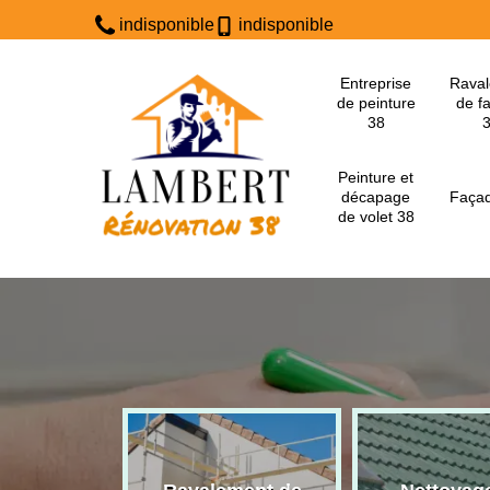
indisponible
indisponible
Entreprise
Rava
de peinture
de f
38
Peinture et
décapage
Façad
de volet 38