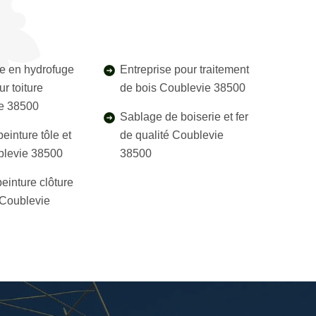
e en hydrofuge
Entreprise pour traitement
r toiture
de bois Coublevie 38500
e 38500
Sablage de boiserie et fer
einture tôle et
de qualité Coublevie
blevie 38500
38500
einture clôture
l Coublevie