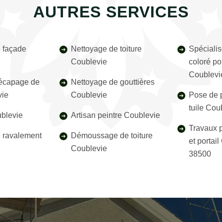
AUTRES SERVICES
 façade
Nettoyage de toiture
Spécialis
Coublevie
coloré pou
Coublevi
décapage de
Nettoyage de gouttières
vie
Coublevie
Pose de p
tuile Cou
blevie
Artisan peintre Coublevie
Travaux p
e ravalement
Démoussage de toiture
et portai
Coublevie
38500