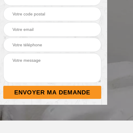
Démoussage de
Nettoyage de
 38
toiture 38
terrasse 38