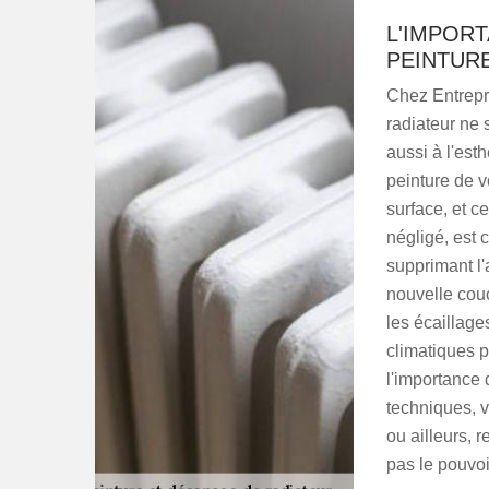
L'IMPOR
PEINTUR
Chez Entrepr
radiateur ne s
aussi à l'est
peinture de vo
surface, et 
négligé, est c
supprimant l'
nouvelle couc
les écaillage
climatiques p
l'importance d
techniques, v
ou ailleurs, 
pas le pouvoi