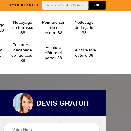
ÊTRE RAPPELÉ
Nettoyage
Peinture sur
Nettoyage
ge
de terrasse
tuile et
de façade
 38
38
toiture 38
38
Peinture et
Peinture
t
décapage
Peinture tôle
clôture et
8
de radiateur
et tuile 38
portail 38
38
DEVIS GRATUIT