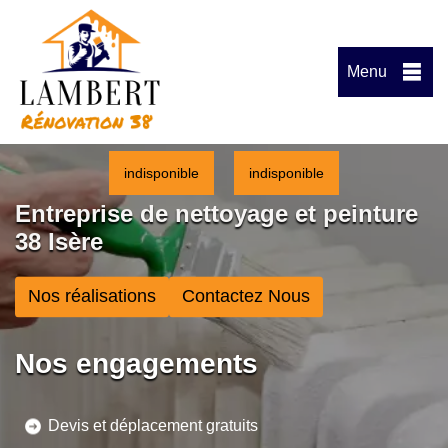
Menu
indisponible
indisponible
Entreprise de nettoyage et peinture
38 Isère
Nos réalisations
Contactez Nous
Nos engagements
Devis et déplacement gratuits