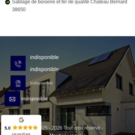
Sablage de boiserie et fer de qualité Chateau Bernard
38650
indisponible
indisponible
indisponible
indisponible
© 2025 - 2026 Tout droit réservé -
5.0
Lire nos
20
avis