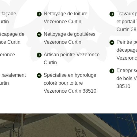
 façade
Nettoyage de toiture
Travaux p
rtin
Vezeronce Curtin
et portai
Curtin 3
décapage de
Nettoyage de gouttières
nce Curtin
Vezeronce Curtin
Peintre p
décapage
zeronce
Artisan peintre Vezeronce
Vezeronc
Curtin
Entrepris
e ravalement
Spécialise en hydrofuge
de bois V
rtin
coloré pour toiture
38510
Vezeronce Curtin 38510