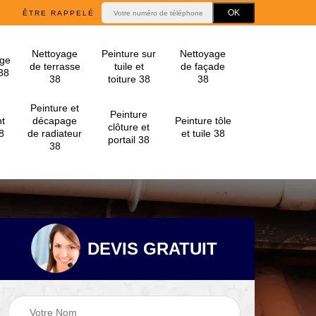
ÊTRE RAPPELÉ
Nettoyage
Peinture sur
Nettoyage
ge
de terrasse
tuile et
de façade
 38
38
toiture 38
38
Peinture et
Peinture
t
décapage
Peinture tôle
clôture et
8
de radiateur
et tuile 38
portail 38
38
DEVIS GRATUIT