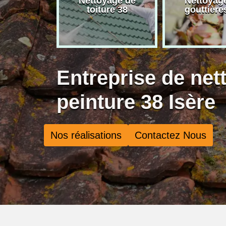
ment de
Nettoyage de
Nettoyag
de 38
toiture 38
gouttière
Entreprise de net
peinture 38 Isère
Nos réalisations
Contactez Nous