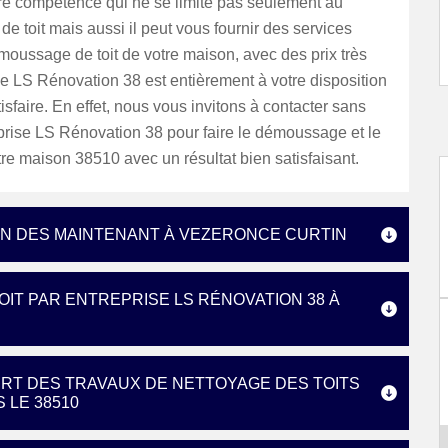
re compétence qui ne se limite pas seulement au
 toit mais aussi il peut vous fournir des services
oussage de toit de votre maison, avec des prix très
e LS Rénovation 38 est entièrement à votre disposition
isfaire. En effet, nous vous invitons à contacter sans
prise LS Rénovation 38 pour faire le démoussage et le
re maison 38510 avec un résultat bien satisfaisant.
ON DES MAINTENANT À VEZERONCE CURTIN
IT PAR ENTREPRISE LS RÉNOVATION 38 À
ERT DES TRAVAUX DE NETTOYAGE DES TOITS
 LE 38510