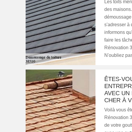
Les toits mér
des maisons. E
démoussage ré
s'adresser à 
informons qu'
faire les tâc
Rénovation 38
N'oubliez pas 
ÊTES-VO
ENTREPR
AVEC UN 
CHER À 
Voilà vous ê
Rénovation 3
de votre gout