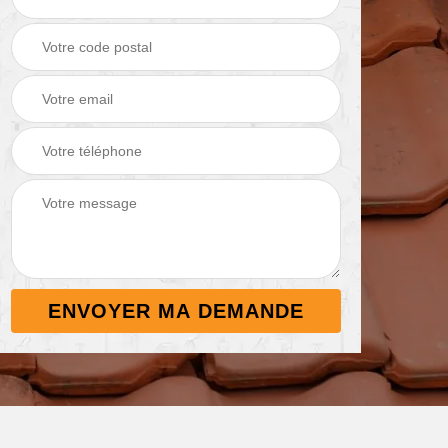
de
Nettoyage de
Peinture sur tuile e
terrasse 38
toiture 38