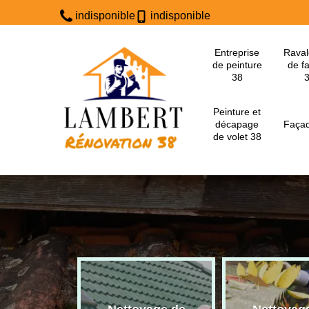
indisponible
indisponible
Entreprise
Rava
de peinture
de f
38
Peinture et
décapage
Façad
de volet 38