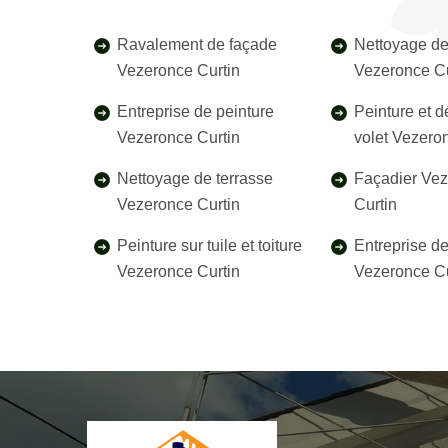
Ravalement de façade
Nettoyage de
Vezeronce Curtin
Vezeronce Cu
Entreprise de peinture
Peinture et 
Vezeronce Curtin
volet Vezero
Nettoyage de terrasse
Façadier Ve
Vezeronce Curtin
Curtin
Peinture sur tuile et toiture
Entreprise d
Vezeronce Curtin
Vezeronce Cu