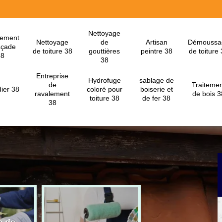
Nettoyage
lement
Nettoyage
de
Artisan
Démoussa
açade
de toiture 38
gouttières
peintre 38
de toiture
38
38
Entreprise
Hydrofuge
sablage de
de
Traitemen
ier 38
coloré pour
boiserie et
ravalement
de bois 3
toiture 38
de fer 38
38