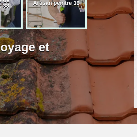
e de
Démoussage 
Artisan peintre 38
s 38
toiture 38
toyage et