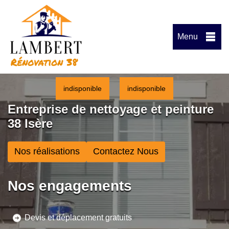
Menu
indisponible
indisponible
Entreprise de nettoyage et peinture
38 Isère
Nos réalisations
Contactez Nous
Nos engagements
Devis et déplacement gratuits