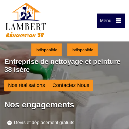
Menu
indisponible
indisponible
Entreprise de nettoyage et peinture
38 Isère
Nos réalisations
Contactez Nous
Nos engagements
Devis et déplacement gratuits