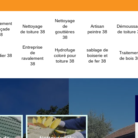
Nettoyage
lement
Nettoyage
de
Artisan
Démoussa
açade
de toiture 38
gouttières
peintre 38
de toiture
38
38
Entreprise
Hydrofuge
sablage de
de
Traitemen
ier 38
coloré pour
boiserie et
ravalement
de bois 3
toiture 38
de fer 38
38