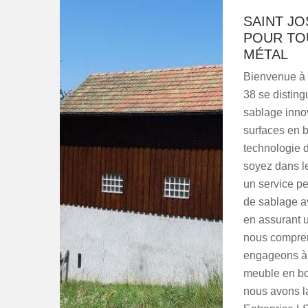
SAINT JO
POUR TO
MÉTAL
Bienvenue à 
38 se disting
sablage innov
surfaces en b
technologie d
soyez dans le
un service pe
de sablage av
en assurant 
nous compren
engageons à l
meuble en boi
nous avons la