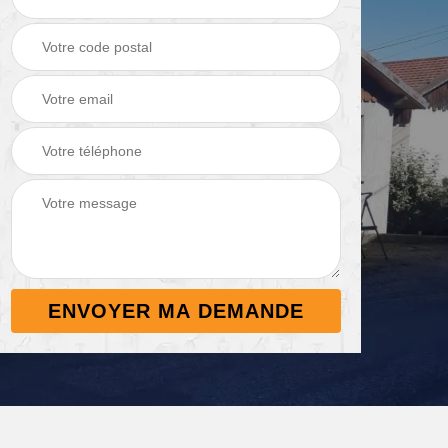
Démoussage de
Nettoyage de
 38
toiture 38
terrasse 38