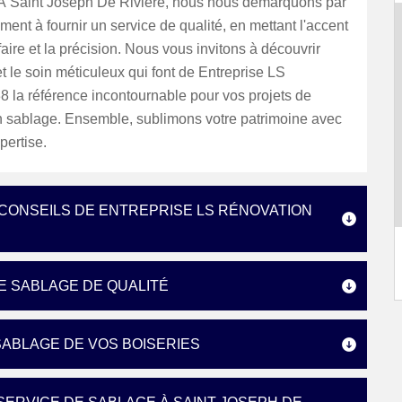
À Saint Joseph De Riviere, nous nous démarquons par
ent à fournir un service de qualité, en mettant l'accent
faire et la précision. Nous vous invitons à découvrir
et le soin méticuleux qui font de Entreprise LS
 la référence incontournable pour vos projets de
n sablage. Ensemble, sublimons votre patrimoine avec
pertise.
: CONSEILS DE ENTREPRISE LS RÉNOVATION
LE SABLAGE DE QUALITÉ
SABLAGE DE VOS BOISERIES