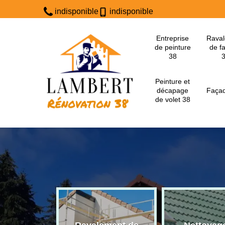
indisponible
indisponible
Entreprise
Rava
de peinture
de f
38
Peinture et
décapage
Façad
de volet 38