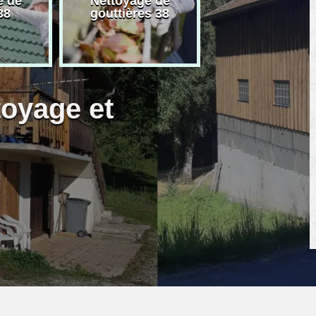
e de
Nettoyage de
Artisan peintre
38
gouttières 38
toyage et