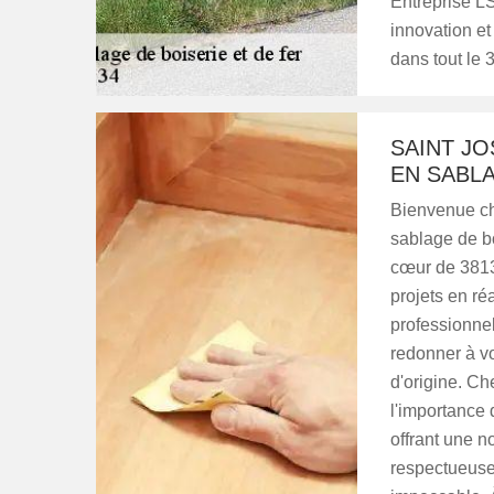
Entreprise L
innovation et
dans tout le 
SAINT JO
EN SABLA
Bienvenue ch
sablage de bo
cœur de 3813
projets en ré
professionne
redonner à vo
d'origine. C
l'importance 
offrant une n
respectueuses