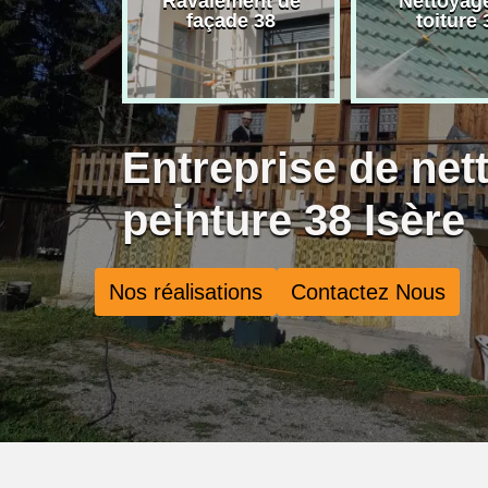
rise de
Ravalement de
Nettoyag
ure 38
façade 38
toiture 
Entreprise de net
peinture 38 Isère
Nos réalisations
Contactez Nous