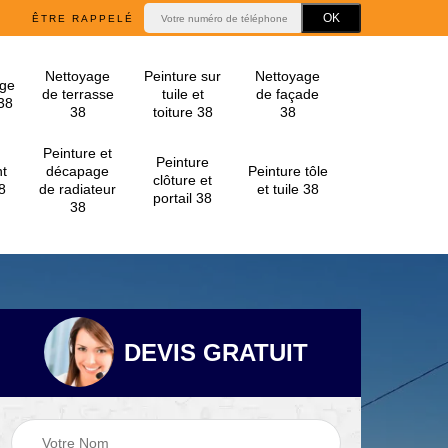
ÊTRE RAPPELÉ
Nettoyage
Peinture sur
Nettoyage
ge
de terrasse
tuile et
de façade
 38
38
toiture 38
38
Peinture et
Peinture
t
décapage
Peinture tôle
clôture et
8
de radiateur
et tuile 38
portail 38
38
DEVIS GRATUIT